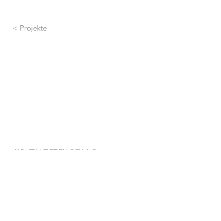
< Projekte
KONTAKTIEREN SIE UNS: